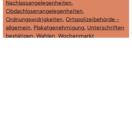
Nachlassangelegenheiten
,
Obdachlosenangelegenheiten
,
Ordnungswidrigkeiten
,
Ortspolizeibehörde -
allgemein
,
Plakatgenehmigung
,
Unterschriften
bestätigen
,
Wahlen
,
Wochenmarkt
Herr Kleiser, Karl
Leiter Ordnungsamt; Asylangelegenheiten,
Obdachlosenangelegenheiten,
Ortspolizeibehörde, Plakatgenehmigung,
Wahlen, Wochenmarkt
Gebäude: A EG
Zimmer: 1.10
Tel:
07666/611-1320
Fax: 07666/611-1371