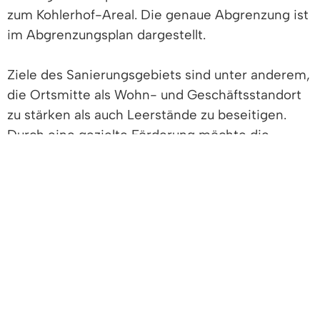
zum Kohlerhof-Areal. Die genaue Abgrenzung ist
im Abgrenzungsplan dargestellt.
Ziele des Sanierungsgebiets sind unter anderem,
die Ortsmitte als Wohn- und Geschäftsstandort
zu stärken als auch Leerstände zu beseitigen.
Durch eine gezielte Förderung möchte die
Gemeinde dabei auch private Bauherren
ermutigen, Gebäude beispielsweise unter
Berücksichtigung energetischer Erneuerungen
umfänglich zu sanieren als auch leerstehende
Scheunen und Nebengebäude zu Wohnraum
auszubauen.
Bei Interesse oder Fragen nehmen Sie gerne
Kontakt mit unserem Bauamt auf: