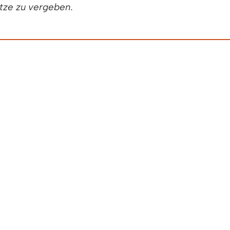
tze zu vergeben.
nd Baden-Württemberg ausgezeichneten Plattform B