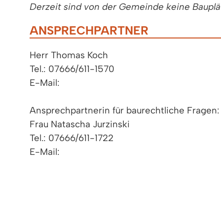
Derzeit sind von der Gemeinde keine Bauplä
ANSPRECHPARTNER
Herr Thomas Koch
Tel.: 07666/611-1570
E-Mail:
Ansprechpartnerin für baurechtliche Fragen:
Frau Natascha Jurzinski
Tel.: 07666/611-1722
E-Mail:
Sie haben Interesse in Denzlingen zu bauen?
Dann können Sie sich gerne auf der vom La