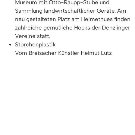
Museum mit Otto-Raupp-Stube und
Sammlung landwirtschaftlicher Geräte. Am
neu gestalteten Platz am Heimethues finden
zahlreiche gemütliche Hocks der Denzlinger
Vereine statt.
Storchenplastik
Vom Breisacher Künstler Helmut Lutz
unmittelbar am Alten Rathaus in die Glotter
gestellt.
Sackträger Brunnen
Der Sackträgerbrunnen im Oberdorf
erinnert an frühere Mühlen und lädt zum
Verweilen unmittelbar an der Glotter ein. Die
Glotter mit historischen Brücken durchfließt
Denzlingen von Ost nach West.
Stapflehues - Hauptstraße 93