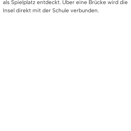
als Spielplatz entdeckt. Über eine Brücke wird die
Insel direkt mit der Schule verbunden.
Historie - Von der Zigarrenfabrik zur
modernen Mediathek mit Kulturcafé
roccafé e.V. | Kultur in Denzlingen
Willkommen im roccafé in der Rocca Fabrik.
Die Kulturkneipe in der alten Rocca Fabrik
im Denzlinger Ortskern hat Montag bis
Samstag ab 17 Uhr geöffnet (Sonntag
geschlossen).