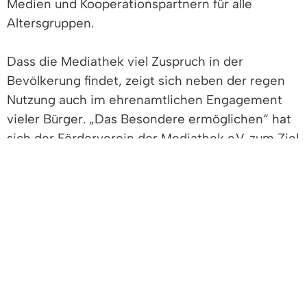
Medien und Kooperationspartnern für alle
Altersgruppen.
Dass die Mediathek viel Zuspruch in der
Bevölkerung findet, zeigt sich neben der regen
Nutzung auch im ehrenamtlichen Engagement
vieler Bürger. „Das Besondere ermöglichen“ hat
sich der Förderverein der Mediathek e.V. zum Ziel
gesetzt. Mit Autorenlesungen,
Bücherflohmärkten, dem Adventskalender,
einem sommerlichen Blind-Date und anderen
Veranstaltungen unterstützt der Förderverein die
Arbeit der Mediathek. Zudem finanziert er
außergewöhnliche Projekte und Angebote, wie
z.B. Outdoorspiele zum Ausleihen.
Kinder und Jugendliche erhalten einen