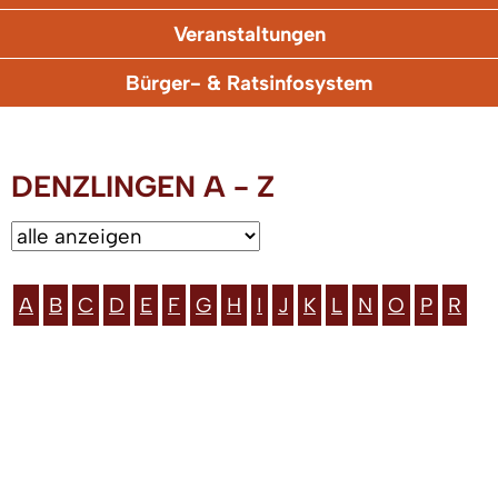
Veranstaltungen
Bürger- & Ratsinfosystem
DENZLINGEN A - Z
A
B
C
D
E
F
G
H
I
J
K
L
N
O
P
R
T
V
W
Z
ZUGANGSERÖFFNUNG FÜR ELEKTRONISCHE
KOMMUNIKATION
|
IMPRESSUM
|