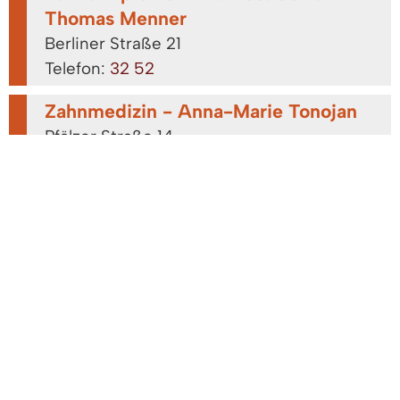
Thomas Menner
Berliner Straße 21
Telefon:
32 52
Zahnmedizin - Anna-Marie Tonojan
Pfälzer Straße 14
Telefon:
20 42
Zahnmedizin - Dr. Burkhard Maager
Rosenstraße 24
Telefon:
15 99
Zahnmedizin - Dr. Falko Goetz und Dr.
Birgit Kröplin
Hauptstraße 215
Telefon:
24 10