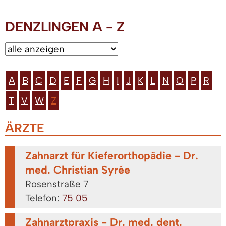
DENZLINGEN A - Z
A
B
C
D
E
F
G
H
I
J
K
L
N
O
P
R
T
V
W
Z
ÄRZTE
Zahnarzt für Kieferorthopädie - Dr.
med. Christian Syrée
Rosenstraße 7
Telefon:
75 05
Zahnarztpraxis - Dr. med. dent.