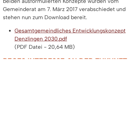
beiden ausformulierten Konzepte wurden vom
Gemeinderat am 7. März 2017 verabschiedet und
stehen nun zum Download bereit.
Gesamtgemeindliches Entwicklungskonzept
Denzlingen 2030.pdf
(PDF Datei - 20,64 MB)
REGES INTERESSE AN DER ZUKUNFT
DENZLINGENS
Zur Abschlussveranstaltung mit Präsentation des
Gesamtgemeindlichen Entwicklungskonzeptes
Denzlingen 2030 kamen am Mittwoch, 5. April
2017, rund 120 Personen und mehrere
Gemeinderäte ins Kultur & Bürgerhaus. Der seit
einem Jahr laufende Bürgerbeteiligungsprozess