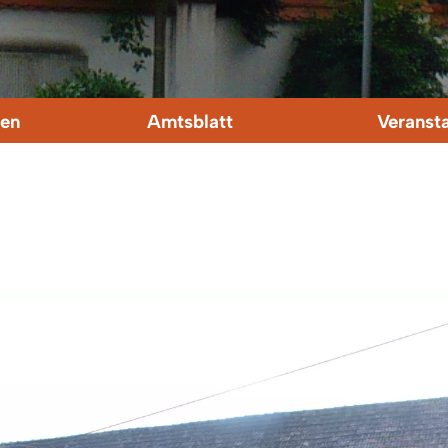
en
Amtsblatt
Veranst