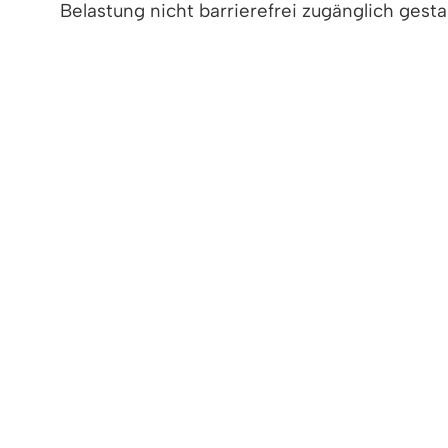
Belastung nicht barrierefrei zugänglich gestal
SIE HABEN WEITERE FRAGEN O
Sind Ihnen Mängel beim barrierefreien Zuga
Barrierefreiheit? Dann melden Sie sich gerne
Zuständig für die barrierefreie Zugänglichke
Gemeinde Denzlingen
Hauptstraße 110
79211 Denzlingen
Telefon: 0 76 66 611 0
Fax: 0 76 66 611 13 71
E-Mail: