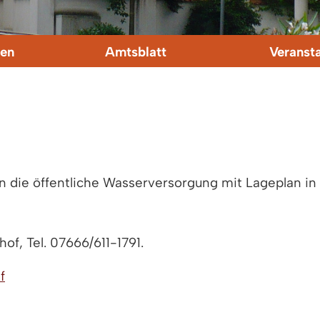
en
Amtsblatt
Veranst
an die öffentliche Wasserversorgung mit Lageplan i
of, Tel. 07666/611-1791.
f