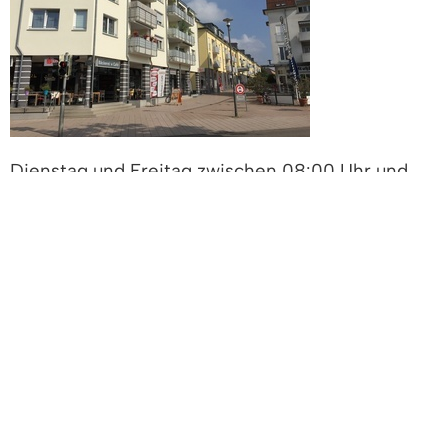
Dienstag und Freitag zwischen 08:00 Uhr und
12:00 Uhr
Auskunft und Anmeldung
Rathaus Denzlingen
Telefon (07666) 611 - 1323
WOCHENMARKT AM KAUFTREFF
Freitag zwischen 14:00 Uhr und 18:00 Uhr