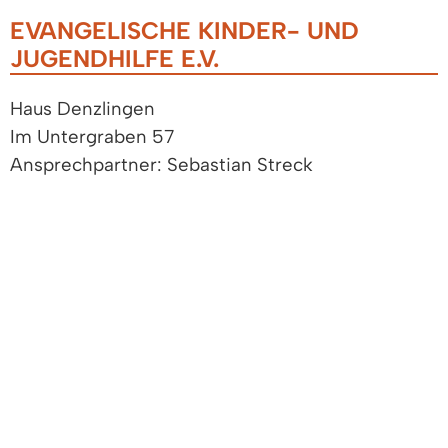
EVANGELISCHE KINDER- UND
JUGENDHILFE E.V.
Haus Denzlingen
Im Untergraben 57
Ansprechpartner: Sebastian Streck
Telefon (07666) 94 99 63 oder (07666) 24 47
Telefax (07666) 94 99 74
E-Mail:
Homepage
MARIAHOF
Außenstelle Haus Schwabenstraße -
Facheinrichtung für Erziehungshilfen
Ansprechpartnerin: Frau Paschke