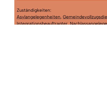
Zuständigkeiten:
Asylangelegenheiten
,
Gemeindevollzugsdie
Integrationsbeauftragter
,
Nachlassangeleg
Obdachlosenangelegenheiten
,
Ordnungswid
Ortspolizeibehörde - allgemein
,
Plakatgen
Unterschriften bestätigen
,
Wahlen
,
Wochen