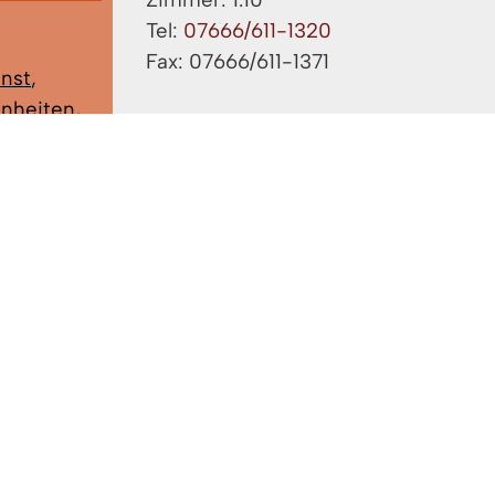
Tel:
07666/611-1320
Fax: 07666/611-1371
nst
,
enheiten
,
rigkeiten
,
Herr Schill, Patrik
ehmigung
,
Gemeindevollzugsdienst
markt
Gebäude: A EG
Zimmer: 1.14
Tel:
07666/611-1322
Fax: 07666/611-1371
Herr Schlempp, Linus
Asylangelegenheiten, Integrationsbe
Gebäude: A EG
Zimmer: 1.09