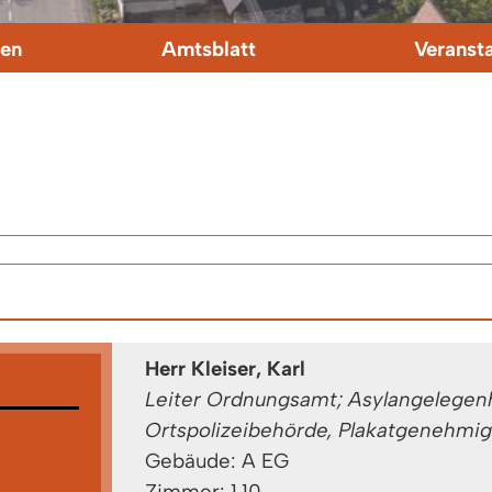
en
Amtsblatt
Veranst
Herr Kleiser, Karl
Leiter Ordnungsamt; Asylangelegen
Ortspolizeibehörde, Plakatgenehmi
Gebäude: A EG
Zimmer: 1.10