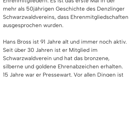
Ehrenmitgliedern. Es ist das erste Mal in der
mehr als 50jährigen Geschichte des Denzlinger
Schwarzwaldvereins, dass Ehrenmitgliedschaften
ausgesprochen wurden.
Hans Bross ist 91 Jahre alt und immer noch aktiv.
Seit über 30 Jahren ist er Mitglied im
Schwarzwaldverein und hat das bronzene,
silberne und goldene Ehrenabzeichen erhalten.
15 Jahre war er Pressewart. Vor allen Dingen ist
er bekannt geworden durch seine Bus- und
Wanderreisen in die Schweiz. Weit über 50
Schweiz-Fahrten hat er organisiert. Immer waren
seine Fahrten ausgebucht. Unvergessen ist seine
Art und Weise, wie er die Teilnehmer seiner
Busfahrten mit Geschichten und Witzen