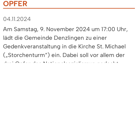
OPFER
04.11.2024
Am Samstag, 9. November 2024 um 17:00 Uhr,
lädt die Gemeinde Denzlingen zu einer
Gedenkveranstaltung in die Kirche St. Michael
(„Storchenturm“) ein. Dabei soll vor allem der
drei Opfer des Nationalsozialismus gedacht
werden, für die vor vier Jahren im Ort
„Stolpersteine“ verlegt worden sind.
Zu Beginn der Veranstaltung wird Dr. Ludger Syré
(Mannheim) über den NS-Gauleiter und
Reichsstatthalter Robert Wagner informieren.
Nach diesem Schergen Hitlers trug der Platz an
der ev. Kirche in Denzlingen bis 1945 den Namen