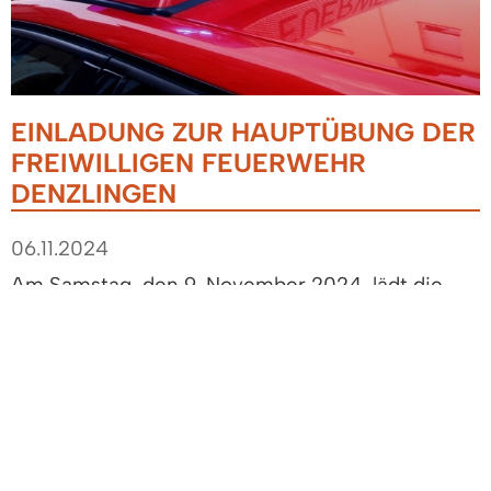
EINLADUNG ZUR HAUPTÜBUNG DER
FREIWILLIGEN FEUERWEHR
DENZLINGEN
06.11.2024
Am Samstag, den 9. November 2024, lädt die
Freiwillige Feuerwehr Denzlingen alle
interessierten Bürgerinnen und Bürger herzlich
zur diesjährigen Hauptübung ein.
Die Übung findet von 16.00 Uhr bis 17.15 Uhr in
der Tiefgarage des Anwesens Rondell St. Cyr 2-4
/ Akazienring 2-10.6 statt.