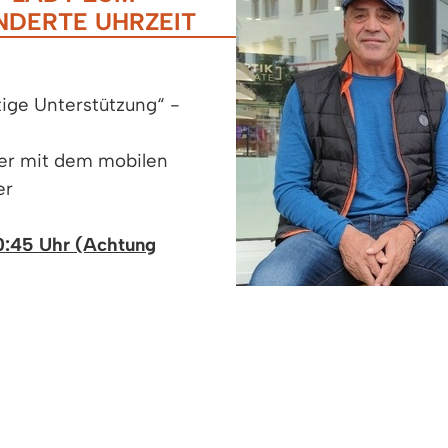
NDERTE UHRZEIT
tige Unterstützung“ -
er mit dem mobilen
er
0:45 Uhr (Achtung
ind zum persönlichem
uf interessante Gespräche.