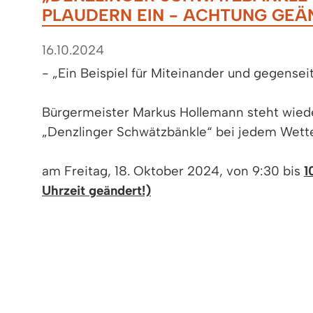
PLAUDERN EIN - ACHTUNG GEÄ
16.10.2024
- „Ein Beispiel für Miteinander und gegensei
Bürgermeister Markus Hollemann steht wied
„Denzlinger Schwätzbänkle“ bei jedem Wett
am Freitag, 18. Oktober 2024, von 9:30 bis
1
Uhrzeit geändert!)
auf dem Denzlinger Wochenmarkt.
Interessierte Passantinnen und Passanten s
Austausch herzlich eingeladen.
Bürgermeister Markus Hollemann freut sich a