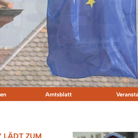
en
Amtsblatt
Veranst
“ LÄDT ZUM