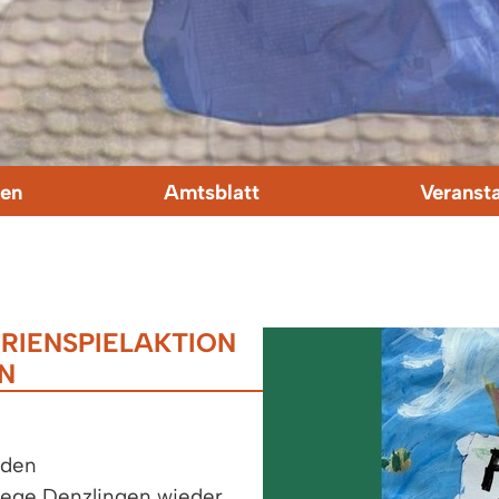
en
Amtsblatt
Veranst
RIENSPIELAKTION
N
iden
lege Denzlingen wieder