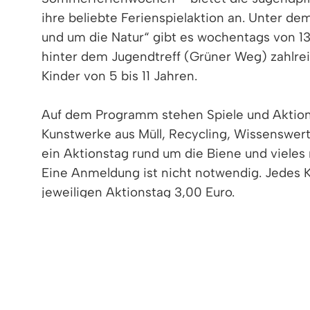
ihre beliebte Ferienspielaktion an. Unter dem
und um die Natur“ gibt es wochentags von 13
hinter dem Jugendtreff (Grüner Weg) zahlre
Kinder von 5 bis 11 Jahren.
Auf dem Programm stehen Spiele und Aktione
Kunstwerke aus Müll, Recycling, Wissenswer
ein Aktionstag rund um die Biene und vieles
Eine Anmeldung ist nicht notwendig. Jedes 
jeweiligen Aktionstag 3,00 Euro.
Bei Regen findet die Ferienspielaktion in der
Für Kinder von 5-11 Jahren
Wann:
29. Juli – 9. August 2024, Mo - Fr, jew
Wo:
Hinter dem Jugendtreff (Grüner Weg); B