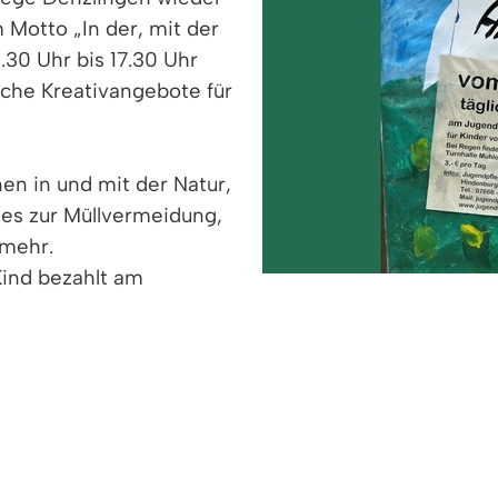
 Motto „In der, mit der
.30 Uhr bis 17.30 Uhr
iche Kreativangebote für
n in und mit der Natur,
tes zur Müllvermeidung,
 mehr.
Kind bezahlt am
 Turnhalle Mühlengasse statt.
eils von 13:30 Uhr – 17:30 Uhr
ei Regen in der Turnhalle (Mühlengasse 7) Kosten: