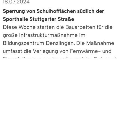
18.07.2024
Sperrung von Schulhofflächen südlich der
Sporthalle Stuttgarter Straße
Diese Woche starten die Bauarbeiten für die
große Infrastrukturmaßnahme im
Bildungszentrum Denzlingen. Die Maßnahme
umfasst die Verlegung von Fernwärme- und
Stromleitungen sowie umfangreiche Erd- und
Grabarbeiten. Die Arbeiten werden
voraussichtlich bis Oktober andauern.
Die Bauarbeiten erfolgen in mehreren
Abschnitten, beginnend an der neuen
Trafostation auf dem Parkplatz des
Bildungszentrums in der Stuttgarter Straße
neben dem Stadion. Im ersten Bauabschnitt