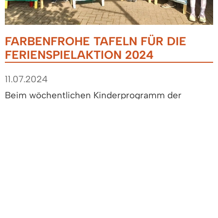
FARBENFROHE TAFELN FÜR DIE
FERIENSPIELAKTION 2024
11.07.2024
Beim wöchentlichen Kinderprogramm der
Jugendpflege drehte sich in den letzten Wochen
alles um Natur und Umwelt. Die Kinder haben
fleißig gemalt und farbenfrohe Hinweisschilder
zur Ankündigung der diesjährigen
Ferienspielaktion gestaltet. Die bunten Tafeln
zieren bereits die Denzlinger Straßen und
wecken Vorfreude auf die abwechslungsreichen
Angebote in den ersten zwei
Sommerfereinwochen.