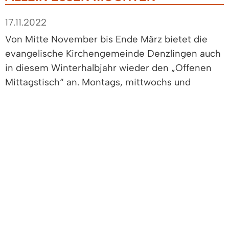
17.11.2022
Von Mitte November bis Ende März bietet die
evangelische Kirchengemeinde Denzlingen auch
in diesem Winterhalbjahr wieder den „Offenen
Mittagstisch“ an. Montags, mittwochs und
freitags ab 11:00 Uhr öffnen die Türen des Karl-
Höfflin-Gemeindehauses für Bedürftige: Hier gibt
es warmes Mittagessen, Kleidung und Raum für
Gespräche. „Herzlich willkommen sind natürlich
auch alle Menschen aus der Gemeinde, die
ungern allein essen, und die sich über
Gesellschaft freuen“, so Kirchengemeinderätin
Ruth Bender. Von ihnen sei für die warme
Mahlzeit ein kleiner finanzieller Beitrag
erwünscht. Bürgermeister Markus Hollemann ist