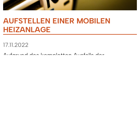
AUFSTELLEN EINER MOBILEN
HEIZANLAGE
17.11.2022
Aufgrund des kompletten Ausfalls der
Warmwasserversorgung und des
Heizungssystems in den Gebäuden Rosenstraße
7, 9, 11 und Schwarzwaldstraße 18 muss im
Bereich der Rosenstraße 7, 9 für den Zeitraum
Donnerstag 17.11.2022, bis voraussichtlich Montag
,19.12.2022, eine mobile Heizungsanlage
aufgestellt werden.
Die mobile Heizungsanlage wird mit Heizöl