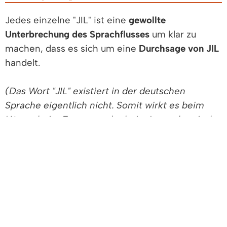
Jedes einzelne "JIL" ist eine
gewollte
Unterbrechung des Sprachflusses
um klar zu
machen, dass es sich um eine
Durchsage von JIL
handelt.
(Das Wort "JIL" existiert in der deutschen
Sprache eigentlich nicht. Somit wirkt es beim
Hören, beim Ertasten oder beim Lesen komisch.
Wirkt etwas in einem Text komisch so
unterbricht es den Sprachfluss. Die ausgewählte
IPA-Sprechweise ist übrigens: /jIl/)
Für die
visuelle/haptische Hervorhebung
wird die
Durchsage von JIL in
eckige Klammern
gepackt
und der
Durchsage-Text zwischen zwei
gerade