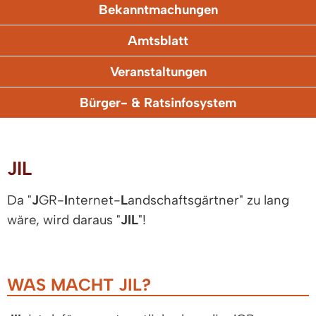
Bekanntmachungen
Amtsblatt
Veranstaltungen
Bürger- & Ratsinfosystem
JIL
Da "
J
GR-
I
nternet-
L
andschaftsgärtner" zu lang
wäre, wird daraus "
JIL
"!
WAS MACHT JIL?