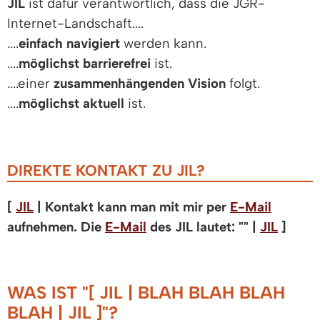
JIL
ist dafür verantwortlich, dass die JGR-
Internet-Landschaft....
....
einfach navigiert
werden kann.
....
möglichst barrierefrei
ist.
....einer
zusammenhängenden Vision
folgt.
....
möglichst aktuell
ist.
DIREKTE KONTAKT ZU JIL?
[
JIL
| Kontakt kann man mit mir per
E-Mail
aufnehmen. Die
E-Mail
des JIL lautet: "
" |
JIL
]
WAS IST "[ JIL | BLAH BLAH BLAH
BLAH | JIL ]"?