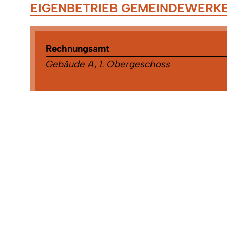
EIGENBETRIEB GEMEINDEWERK
Rechnungsamt
Gebäude A
,
1. Obergeschoss
Zuständigkeiten:
Eigenbetrieb Abwasserbeseitigung
,
Eigenb
Gemeindewerke
,
Energieversorgung Denzl
GmbH
,
Energieversorgung Denzlingen Gm
Netz KG
,
Haushaltsplanung
,
Jahresrechnung