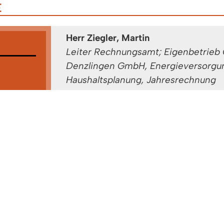
E
Herr Ziegler, Martin
Leiter Rechnungsamt; Eigenbetrieb
Denzlingen GmbH, Energieversorgu
Haushaltsplanung, Jahresrechnung
Gebäude: A 1.OG
Zimmer: 2.15
Tel:
07666/611-1500
etrieb
Fax: 07666/611-1372
ingen
bH & Co.