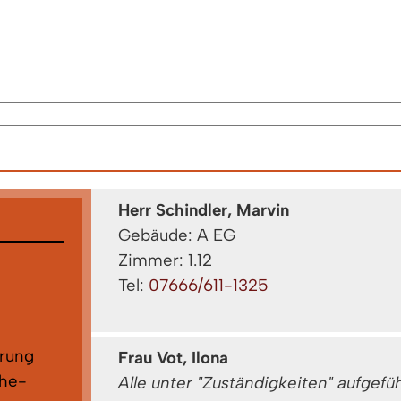
Herr Schindler, Marvin
Gebäude: A EG
Zimmer: 1.12
Tel:
07666/611-1325
rung
Frau Vot, Ilona
che-
Alle unter "Zuständigkeiten" aufgef