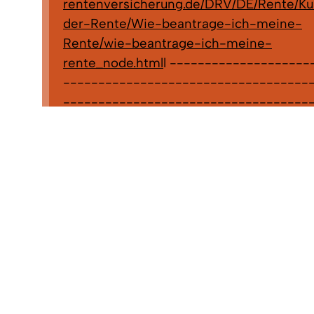
rentenversicherung.de/DRV/DE/Rente/Ku
der-Rente/Wie-beantrage-ich-meine-
Rente/wie-beantrage-ich-meine-
rente_node.html
l --------------------
------------------------------------
-----------------------------------
----------------------- Antragsvordru
die in der Bearbeitungszuständigkeit des
Landratsamtes Emmendingen liegen, kö
auch direkt über den Link:
https://www.la
emmendingen.de/verwaltung-
service/formulare/sozialamt
aufrufen, ausf
ausdrucken oder ggf. sogar bereits online 
Dies sind Anträge zu : Bildung- und
Teilhabeleistungen, Grundsicherung,
Kindergartenbeitrags- und