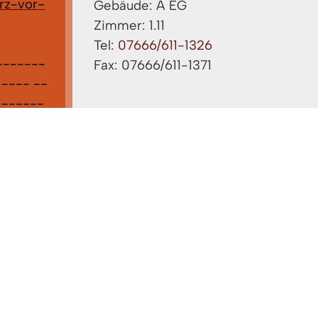
rz-vor-
Gebäude: A EG
Zimmer: 1.11
Tel:
07666/611-1326
-------
Fax: 07666/611-1371
---- --
-------
cke ,
nnen Sie
ndkreis-
üllen,
stellen .