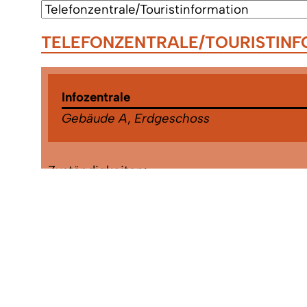
TELEFONZENTRALE/TOURISTIN
Infozentrale
Gebäude A
,
Erdgeschoss
Zuständigkeiten:
Auskunft
,
Telefonzentrale/Touristinformatio
Müllsäcke