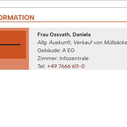
FORMATION
Frau Ozsvath, Daniela
Allg. Auskunft, Verkauf von Müllsäck
Gebäude: A EG
Zimmer: Infozentrale
Tel:
+49 7666 611-0
Fax: 07666/611-1371
n
,
Verkauf
Frau Schmidt, Dorothea
Gebäude: A EG
Zimmer: Infozentrale
Tel:
07666/611-0