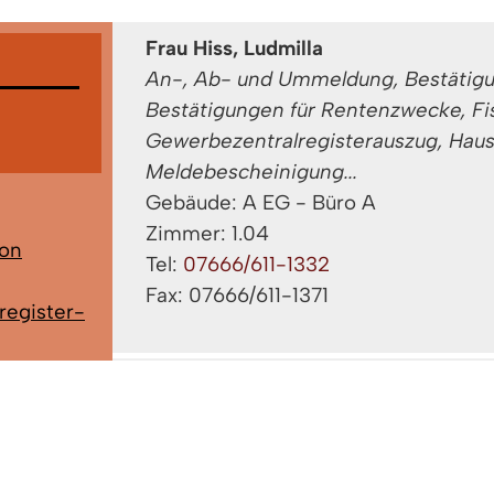
Frau Hiss, Ludmilla
An-, Ab- und Ummeldung, Bestätigu
Bestätigungen für Rentenzwecke, Fi
Gewerbezentralregisterauszug, Hau
Meldebescheinigung...
Gebäude: A EG - Büro A
Zimmer: 1.04
von
Tel:
07666/611-1332
Fax: 07666/611-1371
register-
gung
,
Frau Sillmann, Gabriele
t
,
An-, Ab- und Ummeldung, Bestätigu
Bestätigungen für Rentenzwecke, Fi
teuer-
Gewerbezentralregisterauszug, Hau