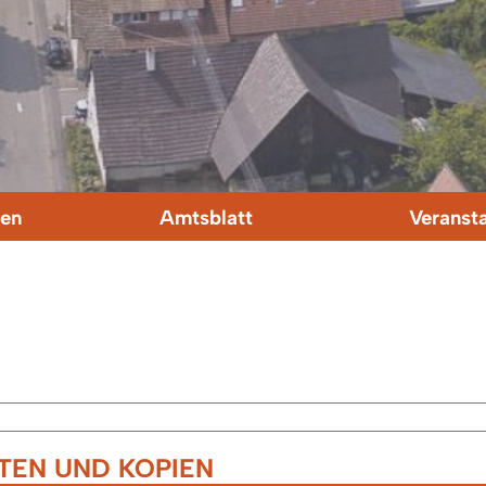
en
Amtsblatt
Veranst
TEN UND KOPIEN