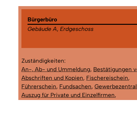
Bürgerbüro
Gebäude A
,
Erdgeschoss
Zuständigkeiten:
An-, Ab- und Ummeldung
,
Bestätigungen 
Abschriften und Kopien
,
Fischereischein
,
Führerschein
,
Fundsachen
,
Gewerbezentral
Auszug für Private und Einzelfirmen
,
Haushaltsbescheinigung
,
Lebensbescheini
Meldebescheinigung
,
Melderegisterauskunf
Müllantrag (Graue Tonne)
,
Personalausweis
,
Polizeiliches Führungszeugnis
,
Reisepass
,
S