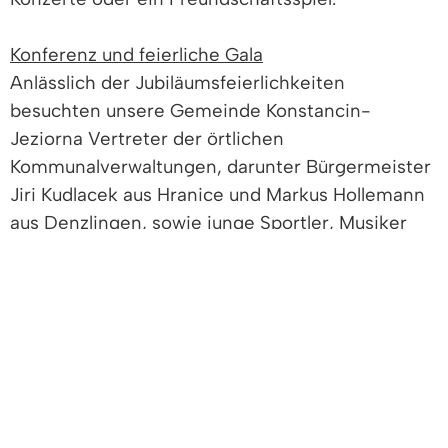
Konferenz und feierliche Gala
Anlässlich der Jubiläumsfeierlichkeiten
besuchten unsere Gemeinde Konstancin-
Jeziorna Vertreter der örtlichen
Kommunalverwaltungen, darunter Bürgermeister
Jiri Kudlacek aus Hranice und Markus Hollemann
aus Denzlingen, sowie junge Sportler, Musiker
und Einwohner beider Partnerstädte. Das
Besuchsprogramm beinhaltete u.a. eine
Besichtigung von Konstancin-Jeziorna, eine
Reise auf den Spuren von Gedenkstätten sowie
die Teilnahme an der Konferenz „Cities of
European Change“, die am Samstagvormittag (11.
Juni) im Rathaus stattfand. Am selben Tag
begann die große Jubiläumsfeier um 16.00 Uhr