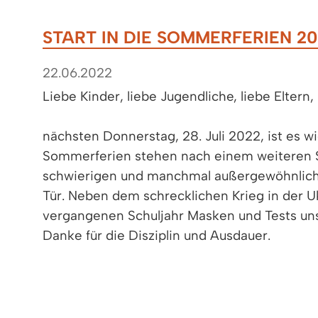
START IN DIE SOMMERFERIEN 20
22.06.2022
Liebe Kinder, liebe Jugendliche, liebe Eltern,
nächsten Donnerstag, 28. Juli 2022, ist es w
Sommerferien stehen nach einem weiteren S
schwierigen und manchmal außergewöhnlic
Tür. Neben dem schrecklichen Krieg in der 
vergangenen Schuljahr Masken und Tests unse
Danke für die Disziplin und Ausdauer.
Nutzen Sie die kommenden Wochen, um Kraf
Sie die freie Zeit im Urlaub, bei Tagesausfl
wieder mit Elan und guter Laune in das neue 