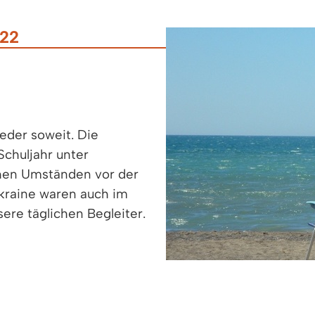
22
ieder soweit. Die
chuljahr unter
hen Umständen vor der
Ukraine waren auch im
re täglichen Begleiter.
t zu tanken. Genießen
ügen oder Zuhause, um
Schuljahr zu starten.