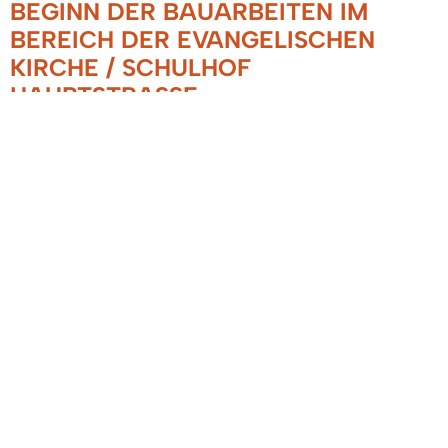
BEGINN DER BAUARBEITEN IM
BEREICH DER EVANGELISCHEN
KIRCHE / SCHULHOF
HAUPTSTRASSE
12.04.2022
Die Bauarbeiten zur Neugestaltung und
Erweiterung des Schulhofes der Grundschule an
der Hauptstraße haben in der Woche vor Ostern
begonnen. Für die Maßnahme werden
Lagerflächen im Bereich der Hinterhofstraße und
auf dem Platz vor der Kirche benötigt.
Der Durchgang durch die Hinterhofstraße ist
weiterhin möglich, es kann jedoch zu
geringfügigen Einschränkungen beim