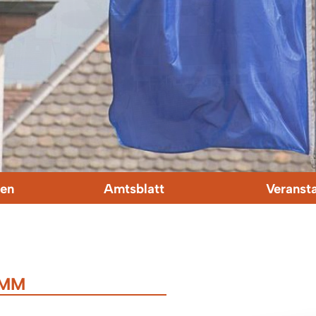
en
Amtsblatt
Veranst
AMM