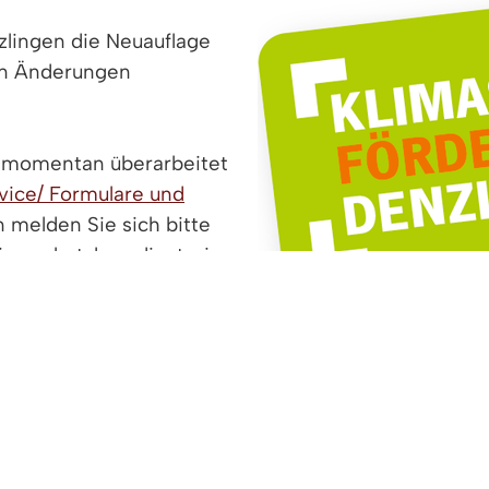
lingen die Neuauflage
en Änderungen
n momentan überarbeitet
vice/ Formulare und
 melden Sie sich bitte
Klimaschutzkoordinatorin
ingen.de.
derprogramm finden Sie
ationen"