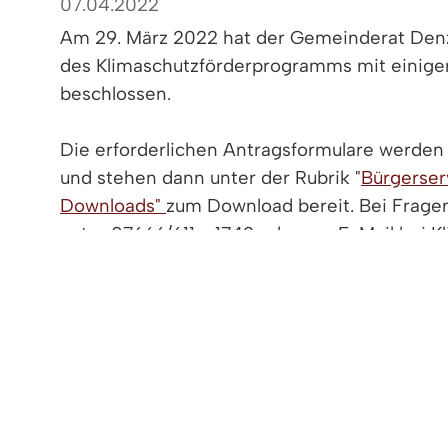
07.04.2022
Am 29. März 2022 hat der Gemeinderat Denz
des Klimaschutzförderprogramms mit einig
beschlossen.
Die erforderlichen Antragsformulare werde
und stehen dann unter der Rubrik "
Bürgerser
Downloads"
zum Download bereit. Bei Fragen
unter 07666/611 - 1742 oder per E-Mail bei 
Lena Hartmann-Kist: L.Hartmann-Kist@denzl
Weitere Informationen zum Klimaschutz-För
unter dem nachfolgenden Link "mehr Inform