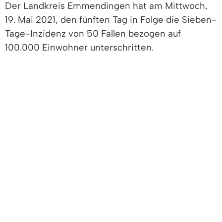
Der Landkreis Emmendingen hat am Mittwoch,
19. Mai 2021, den fünften Tag in Folge die Sieben-
Tage-Inzidenz von 50 Fällen bezogen auf
100.000 Einwohner unterschritten.
So lag der vom Robert-Koch-Institut
veröffentliche maßgebliche Wert am Mittwoch
bei einer Inzidenz von 31,8. Am Samstag betrug
die Inzidenz 42,7, am Sonntag lag sie bei 39,7,
am Montag wurden 41,5 gemeldet, am Dienstag
waren es 34,9 und am Mittwoch lag sie bei 31,8.
Damit gelten bereits am Donnerstag, 20. Mai
2021, weitere Lockerungen bzw. Öffnungen im
Landkreis Emmendingen. Die Lockerungen hat
das Landratsamt am Mittwoch, 19. Mai 2021,
bekannt gemacht. Sie treten am Donnerstag, 20.