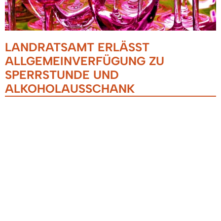
LANDRATSAMT ERLÄSST
ALLGEMEINVERFÜGUNG ZU
SPERRSTUNDE UND
ALKOHOLAUSSCHANK
23.10.2020
Das Landratsamt Emmendingen hat am Freitag,
23. Oktober 2020 eine weitere
Allgemeinverfügung erlassen.
Im Landkreis Emmendingen gilt nun eine
Sperrzeit für Gastronomiebetriebe ab 23:00 Uhr.
Diese endet um 06:00 Uhr. Während der