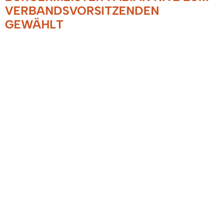
VERBANDSVORSITZENDEN
GEWÄHLT
16.10.2025
Bürgermeister Fabian Nitz wurde in der jüngsten
Sitzung der Verbandsversammlung zum neuen
Vorsitzenden des
Gemeindeverwaltungsverbandes der Gemeinden
Denzlingen, Vörstetten und Reute (GVV)
gewählt. In seiner neuen Funktion wird Nitz die
interkommunale Zusammenarbeit der drei
Gemeinden maßgeblich koordinieren und die
gemeinsamen Verwaltungsaufgaben leiten.
Das Denzlinger Verwaltungsteam gratuliert
Bürgermeister Fabian Nitz herzlich zu dieser