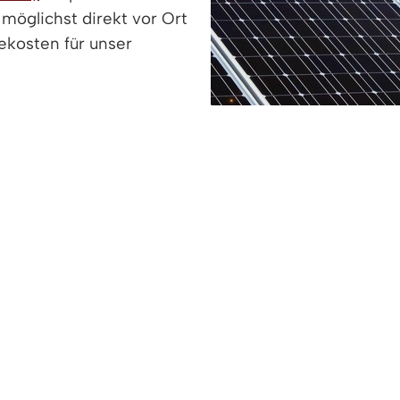
 möglichst direkt vor Ort
ekosten für unser
ins Gespräch zu kommen,
ichkeiten zur Beteiligung zu erfahren und gemeinsam
che weiteren Photovoltaik-Potenziale in Denzlingen
 Die Rathausverwaltung informiert aus erster Hand 
garter Str. 30, Denzlingen
r alle interessierten Bürgerinnen und Bürger.