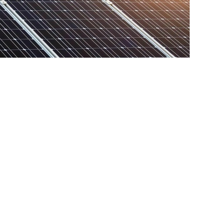
 mit uns die Zukunft Denzlingens zu
 stecken und wie die nächsten Schritte auf
und steht für Ihre Fragen bereit.