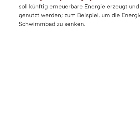
soll künftig erneuerbare Energie erzeugt und
genutzt werden; zum Beispiel, um die Energi
Schwimmbad zu senken.
Nutzen Sie die Gelegenheit, mit der DEnG 
Ihre Fragen zu stellen, mehr über Ihre Mögl
gestalten!
An diesem Abend erfahren Sie außerdem, wel
dem Weg zur Energiewende aussehen könnten.
Wann:
Mittwoch, 23. Juli 2025, 19 Uhr
Wo:
Kultur & Bürgerhaus (Kleiner Saal), Stutt
Die Veranstaltung ist kostenfrei und offen fü