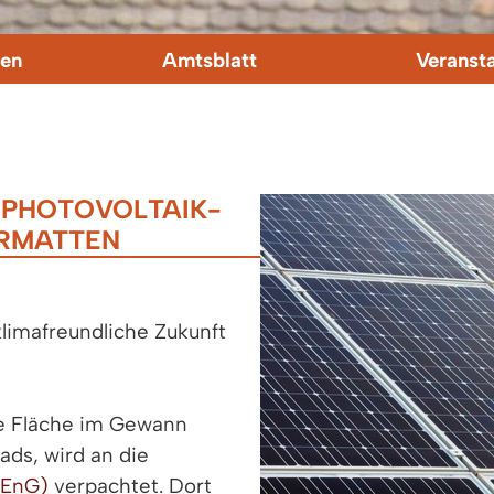
en
Amtsblatt
Veranst
 PHOTOVOLTAIK-
ERMATTEN
limafreundliche Zukunft
zte Fläche im Gewann
ds, wird an die
DEnG)
verpachtet. Dort