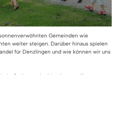
in sonnenverwöhnten Gemeinden wie
nten weiter steigen. Darüber hinaus spielen
ndel für Denzlingen und wie können wir uns
rin Carla van der Meyden von ifpro,
ßnahmen vorgestellt.
für unsere Gesundheit bedeutet, wie jeder
nterstützen kann.