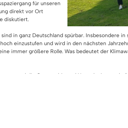
spaziergang für unseren
ng direkt vor Ort
diskutiert.
n sind in ganz Deutschland spürbar. Insbesondere 
s hoch einzustufen und wird in den nächsten Jahrzeh
ine immer größere Rolle. Was bedeutet der Klimawa
rmann und die Geographin und Umweltwissenschaftle
kreter Klimaschutz sowie konkrete Anpassungsma
nd Jugendmedizin, erläutert, was die Klimaänderung 
ppen wie Kinder und ältere Menschen schützen und u