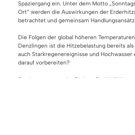
Spaziergang ein. Unter dem Motto „Sonntags
Ort“ werden die Auswirkungen der Erderhitzu
betrachtet und gemeinsam Handlungsansätze 
Die Folgen der global höheren Temperature
Denzlingen ist die Hitzebelastung bereits al
auch Starkregenereignisse und Hochwasser e
darauf vorbereiten?
Das beantworten der Biologe Dr. Wulf Weste
praxisnah und lösungsorientiert.
Auch werden Lösungsansätze zum Thema kon
Dr. Jörg Hofmeister, Facharzt für Kinder- u
sich selbst sowie besonders vulnerable Gru