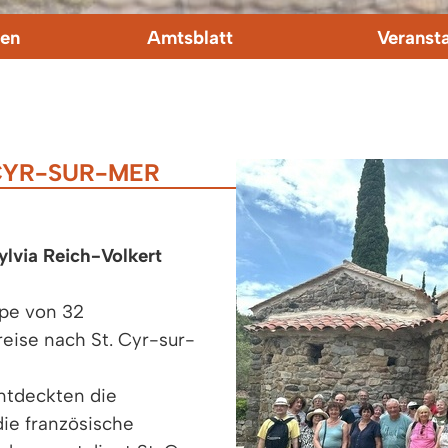
en
Amtsblatt
Veranst
 CYR-SUR-MER
ylvia Reich-Volkert
ppe von 32
eise nach St. Cyr-sur-
ntdeckten die
ie französische