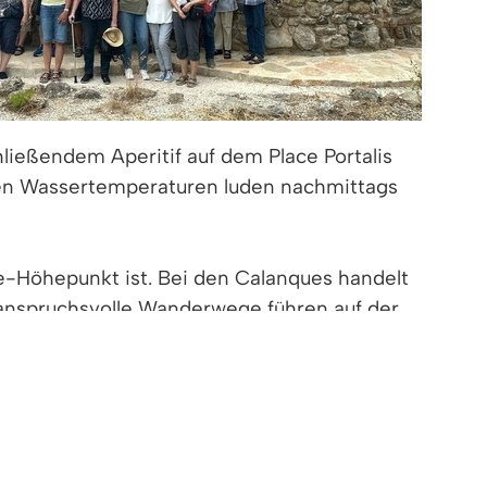
ließendem Aperitif auf dem Place Portalis
men Wassertemperaturen luden nachmittags
e-Höhepunkt ist. Bei den Calanques handelt
s anspruchsvolle Wanderwege führen auf der
fahrt zum Hotel führte den Reisenden die
iotat mit ihrem Strandleben in kleinen, aber