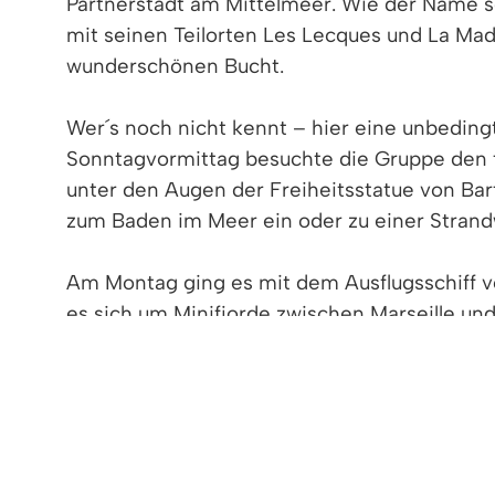
Partnerstadt am Mittelmeer. Wie der Name sc
mit seinen Teilorten Les Lecques und La Ma
wunderschönen Bucht.
Wer´s noch nicht kennt – hier eine unbedin
Sonntagvormittag besuchte die Gruppe den ty
unter den Augen der Freiheitsstatue von B
zum Baden im Meer ein oder zu einer Stran
Am Montag ging es mit dem Ausflugsschiff v
es sich um Minifjorde zwischen Marseille und
Landseite zu diesen schönen Küsteneinschni
felsige Küste und die einmalige Lage von Cas
Am darauffolgenden Tag lernten die Reiseteil
feinen Buchten kennen.