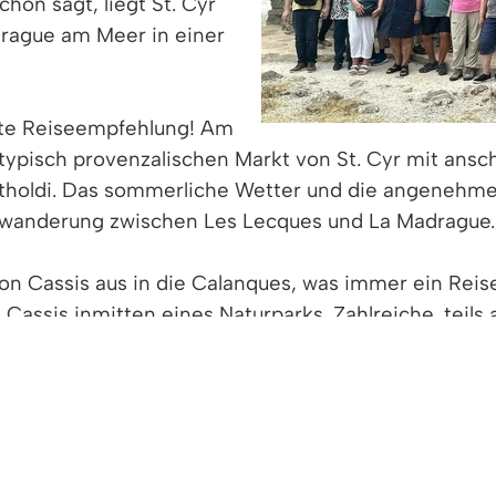
hon sagt, liegt St. Cyr
drague am Meer in einer
gte Reiseempfehlung! Am
pisch provenzalischen Markt von St. Cyr mit ansch
artholdi. Das sommerliche Wetter und die angeneh
dwanderung zwischen Les Lecques und La Madrague.
on Cassis aus in die Calanques, was immer ein Reis
 Cassis inmitten eines Naturparks. Zahlreiche, teil
tten, die Badegäste und Taucher anlocken. Die Rück
sis bis St. Cyr vor Augen.
nehmer die reizvolle Hafen- und Industriestadt La C