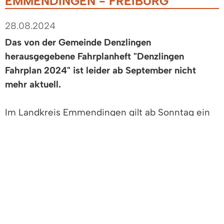
EMMENDINGEN - FREIBURG
28.08.2024
Das von der Gemeinde Denzlingen
herausgegebene Fahrplanheft "Denzlingen
Fahrplan 2024" ist leider ab September nicht
mehr aktuell.
Im Landkreis Emmendingen gilt ab Sonntag ein
neuer Fahrplan. Die Regionalbusse fahren ab 1.
September 2024 häufiger und unter neuen
Liniennummern. Das Busangebot sei deutlich
ausgeweitet, informiert der Regio-
Verkehrsverbund Freiburg (RVF).
Fahrplanauskünfte erhalten Sie über: