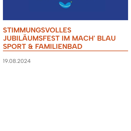
STIMMUNGSVOLLES
JUBILÄUMSFEST IM MACH' BLAU
SPORT & FAMILIENBAD
19.08.2024
Am Freitag und Samstag, 16./17. August 2024
feierte das MACH' BLAU Sport & Familienbad mit
zahlreichen Besucherinnen und Besuchern
seinen 50. Geburtstag. Bei strahlendem
Sonnenschein und bester Stimmung wurde zwei
Tage lang ausgelassen gefeiert, geplanscht und
gelacht. Vom Aquajogging und Splashdiving über
Schnuppersauna, Staffelschwimmen und