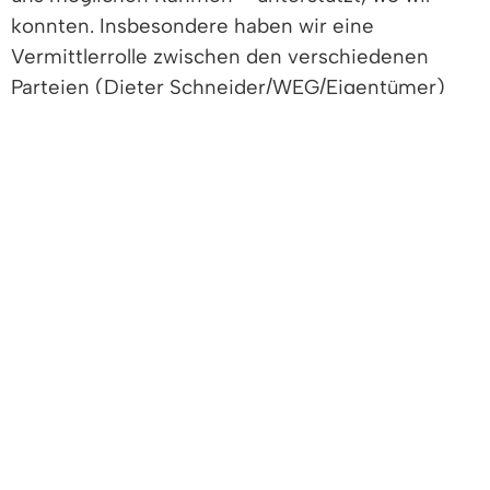
konnten. Insbesondere haben wir eine
Vermittlerrolle zwischen den verschiedenen
Parteien (Dieter Schneider/WEG/Eigentümer)
durch Bürgermeister Hollemann eingenommen.
Dazu gab es sogar Treffen mit den
Fraktionsvorsitzenden und den handelnden
Protagonisten. Letztes Jahr wurde schon über die
Notwendigkeit einer Klimaanlage für den
Einkaufsmarkt heftig diskutiert. Die positive
Entscheidung der WEG zum möglichen Einbau
von Klimaanlagen erfolgte. Ein Einbau dieser ist
nicht erfolgt. Leider ist seitens der REWE Group
entschieden worden, den im Herbst 2024
auslaufenden Pachtvertrag nicht zu verlängern.
Unseres Wissens nach stehen die
Verantwortlichen bis heute in Verhandlungen.