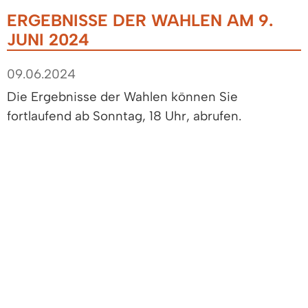
ERGEBNISSE DER WAHLEN AM 9.
JUNI 2024
09.06.2024
Die Ergebnisse der Wahlen können Sie
fortlaufend ab Sonntag, 18 Uhr, abrufen.
Hier geht es zum Wahlergebnis Gemeinde
Denzlingen:
https://wahlergebnisse.komm.one/lb/produktion/w
termin-
20240609/08316009/praesentation/index.html
Die Wahlen werden am Sonntag und am Montag