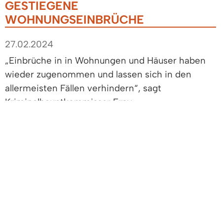
GESTIEGENE
WOHNUNGSEINBRÜCHE
27.02.2024
„Einbrüche in in Wohnungen und Häuser haben
wieder zugenommen und lassen sich in den
allermeisten Fällen verhindern“, sagt
Kriminalhauptkommissar Erny.
Täter nutzen schlecht gesicherte Fenster und
Türen und sorgen bei der Rückkehr der
Bewohner für eine böse Überraschung.
Entscheidend für die Einbrecher ist der Faktor
Zeit: Damit das Entdeckungsrisiko minimiert
wird, muss der Einbruch schnell gehen. In der
Regel dauert das Eindringen nur wenige