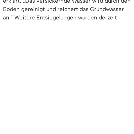
erklärt: „Das versickernde Wasser wird durch den
Boden gereinigt und reichert das Grundwasser
an.“ Weitere Entsiegelungen würden derzeit
geplant.
Ein modernes Regenwassermanagement wird für
Kommunen immer wichtiger. Bedingt durch den
Klimawandel häufen sich Starkregenereignisse.
Aufgrund der hohen Flächenversiegelung kann
vielerorts das Wasser nicht versickern, und es
kommt zu Überschwemmungen. Ein
Lösungsansatz ist die sogenannte
„Schwammstadt“, in der Flächen geschaffen
werden, die in der Lage sind, Wasser
aufzunehmen und zeitverzögert wieder
abzugeben. Die Flächenentsiegelung ist ein