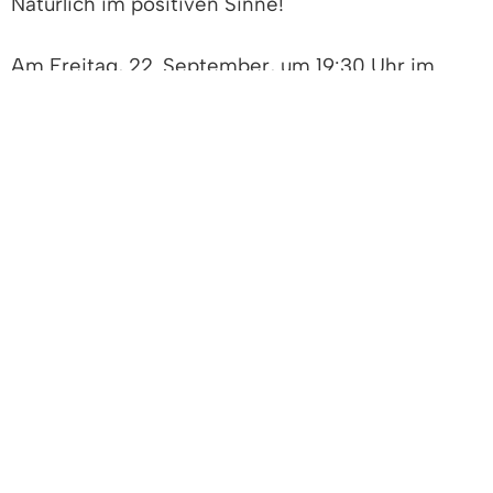
Natürlich im positiven Sinne!
Am Freitag, 22. September, um 19:30 Uhr im
Rocca-Saal stellt Taalke Wolf die
nachbarschaftliche Informationskampagne
„Pack
´s drauf - Dein Dach kann das auch“
vor.
Das Konzept: Auf Solarpartys zeigen
Solaranlagen-Besitzerinnen und -Besitzer ihre
eigene Anlage und berichten von ihren
Erfahrungen. Bei den Solarpartys gibt es drei
Rollen: Gäste, Gastgeberinnen und Gastgeber
sowie Solar-Botschafterinnen und -Botschafter.
Letztere sind fachkundig und bringen das
Fachwissen in die Nachbarschaft. Wer eine
Solaranlage besitzt und Erfahrungswerte teilen