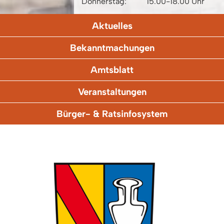
Donnerstag:
15.00-18.00 Uhr
Aktuelles
Bekanntmachungen
Amtsblatt
Veranstaltungen
Bürger- & Ratsinfosystem