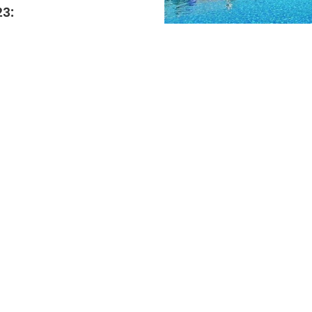
23:
Freibad
.2023) 09:00 bis 21:00 Uhr
Gemeinschaftssauna
sauna
sauna
nter dem nachfolgenden Link.