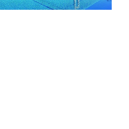
> mehr Informationen...
weiter >