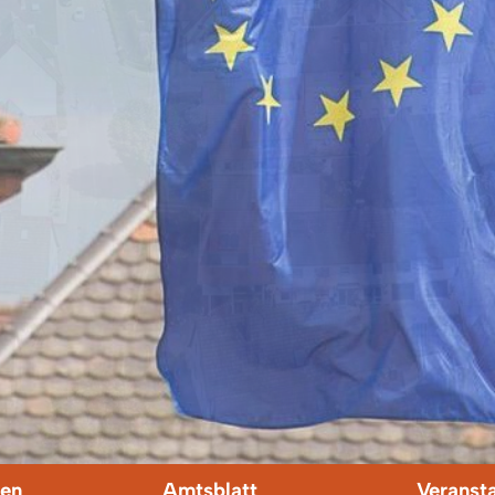
en
Amtsblatt
Veranst