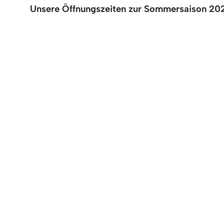
Unsere Öffnungszeiten zur Sommersaison 20
Öffnungszeiten MACH‘ BLAU Hallenbad und 
Montag bis Sonntag 09:00 bis 21:00 Uhr
Osterferien und Feiertage: (03.04. bis 16.04
Öffnungszeiten MACH‘ BLAU Sauna
Montag 13:00 bis 22.00 Uhr Damensauna
Donnerstag - Samstag 13:00 bis 22.00 Uhr 
Sonntag 10:00 bis 22.00 Uhr Gemeinschafts
Feiertag 10:00 bis 22.00 Uhr Gemeinschafts
Alle wichtigen Informationen erhalten Sie u
< zurück