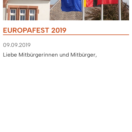
EUROPAFEST 2019
09.09.2019
Liebe Mitbürgerinnen und Mitbürger,
freuen Sie sich mit mir auf unser Europafest rund
um das Kultur & Bürgerhaus (KuB) am 20. und 21.
Juli 2019. Im Namen der Gemeinde Denzlingen
lade ich Sie herzlich ein, mit unseren zahlreichen
in- und ausländischen Gästen ein buntes und
interessantes Programm zu erleben. Wir feiern
die vor 45 Jahren abgeschlossene Partnerschaft
mit Saint Cyr sur Mer (Frankreich), die vor 30