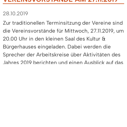
28.10.2019
Zur traditionellen Terminsitzung der Vereine sind
die Vereinsvorstände für Mittwoch, 27.11.2019, um
20.00 Uhr in den kleinen Saal des Kultur &
Bürgerhauses eingeladen. Dabei werden die
Sprecher der Arbeitskreise über Aktivitäten des
Jahres 2019 berichten und einen Ausblick auf das
Jahr 2020 geben.
Es folgt die Besprechung des Terminkalenders für
2020 mit den Vereinen. Die Vereinsvorstände
werden gebeten, ihre Veranstaltungstermine für
2020 bis spätestens 13.11.2019 per E-Mail an
bob.reichinger@t-online mitzuteilen.
R. Reichinger